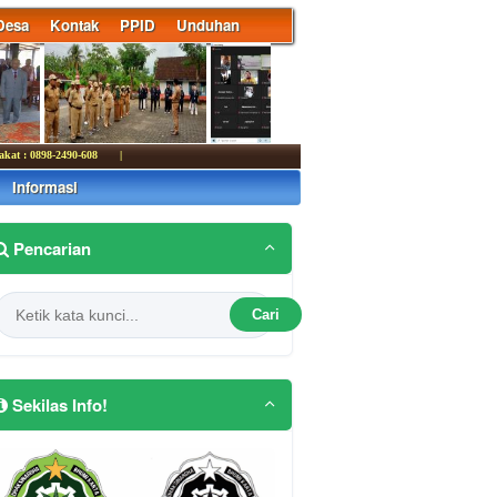
Desa
Kontak
PPID
Unduhan
 0898-2490-608
|
Informasi
Pencarian
Cari
Sekilas Info!