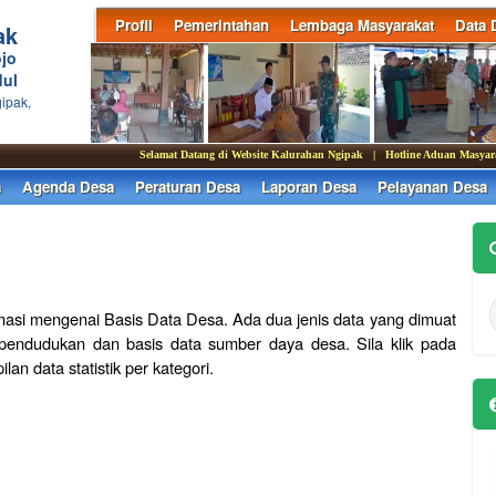
Profil
Pemerintahan
Lembaga Masyarakat
Data 
ak
jo
ul
ipak,
Selamat Datang di Website Kalurahan Ngipak | Hotline Aduan Masyarakat :
a
Agenda Desa
Peraturan Desa
Laporan Desa
Pelayanan Desa
rmasi mengenai Basis Data Desa. Ada dua jenis data yang dimuat
kependudukan dan basis data sumber daya desa. Sila klik pada
an data statistik per kategori.