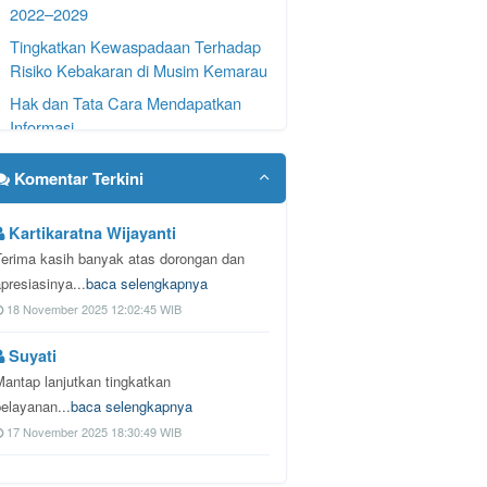
2022–2029
Tingkatkan Kewaspadaan Terhadap
Risiko Kebakaran di Musim Kemarau
Hak dan Tata Cara Mendapatkan
Informasi
Apel Senin Pagi Minggu Pertama
Komentar Terkini
Bulan Agustus 2026
Musyawarah Pembentukan Panitia
Kartikaratna Wijayanti
Hari Jadi Kalurahan Ngipak yang ke-
Terima kasih banyak atas dorongan dan
106
presiasinya...
baca selengkapnya
18 November 2025 12:02:45 WIB
Suyati
Mantap lanjutkan tingkatkan
pelayanan...
baca selengkapnya
17 November 2025 18:30:49 WIB