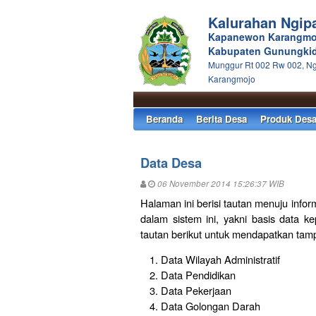
Kalurahan Ngip
Kapanewon Karangmo
Kabupaten Gunungkid
Munggur Rt 002 Rw 002, Ng
Karangmojo
Beranda
Berita Desa
Produk Des
Data Desa
06 November 2014 15:26:37 WIB
Halaman ini berisi tautan menuju info
dalam sistem ini, yakni basis data 
tautan berikut untuk mendapatkan tampil
Data Wilayah Administratif
Data Pendidikan
Data Pekerjaan
Data Golongan Darah