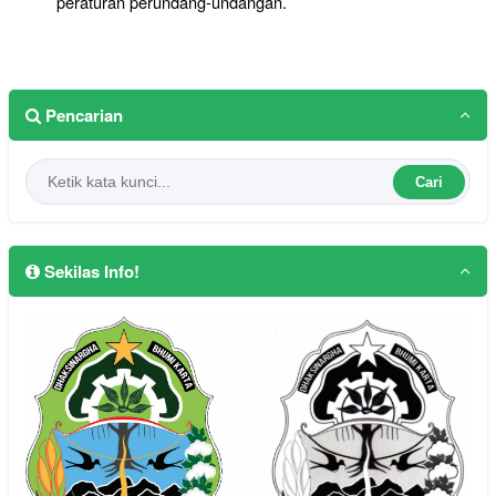
peraturan perundang-undangan.
Pencarian
Cari
Sekilas Info!