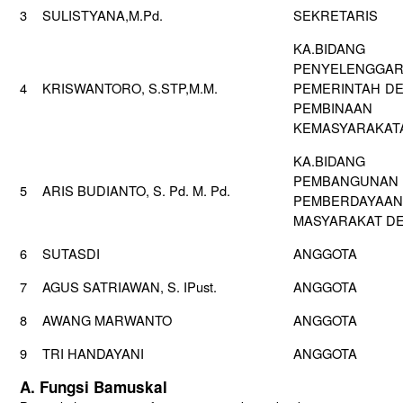
3
SULISTYANA,M.Pd.
SEKRETARIS
KA.BIDANG
PENYELENGGA
4
KRISWANTORO, S.STP,M.M.
PEMERINTAH D
PEMBINAAN
KEMASYARAKAT
KA.BIDANG
PEMBANGUNA
5
ARIS BUDIANTO, S. Pd. M. Pd.
PEMBERDAYAAN
MASYARAKAT D
6
SUTASDI
ANGGOTA
7
AGUS SATRIAWAN, S. IPust.
ANGGOTA
8
AWANG MARWANTO
ANGGOTA
9
TRI HANDAYANI
ANGGOTA
A. Fungsi Bamuskal